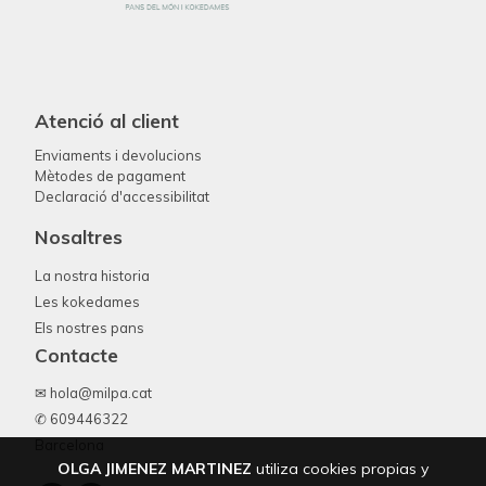
Atenció al client
Enviaments i devolucions
Mètodes de pagament
Declaració d'accessibilitat
Nosaltres
La nostra historia
Les kokedames
Els nostres pans
Contacte
✉ hola@milpa.cat
✆ 609446322
Barcelona
OLGA JIMENEZ MARTINEZ
utiliza cookies propias y